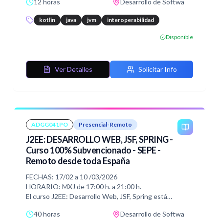
12 horas
Desarrollo de Softwa
kotlin
java
jvm
interoperabilidad
Disponible
Ver Detalles
Solicitar Info
ADGG041PO
Presencial-Remoto
J2EE: DESARROLLO WEB, JSF, SPRING -
Curso 100% Subvencionado - SEPE -
Remoto desde toda España
FECHAS: 17/02 a 10 /03/2026
HORARIO: MXJ de 17:00 h. a 21:00 h.
El curso J2EE: Desarrollo Web, JSF, Spring está
diseñado para que los participantes comprendan los
40 horas
Desarrollo de Softwa
fundamentos del desarrollo de aplicaciones web