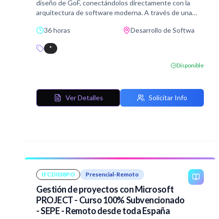
diseño de GoF, conectándolos directamente con la
arquitectura de software moderna. A través de una
metodología práctica, aprenderá a implementar
36 horas
Desarrollo de Softwa
soluciones robustas mediante ejercicios individuales y
combinados realizados en Java.
*
Además, la formación le capacitará para seleccionar el
patrón adecuado según el contexto arquitectónico,
Disponible
optimizando la escalabilidad, el desacoplamiento y la
mantenibilidad de tus proyectos de desarrollo.
Ver Detalles
Solicitar Info
IFCD038PO
Presencial-Remoto
Gestión de proyectos con Microsoft
PROJECT - Curso 100% Subvencionado
- SEPE - Remoto desde toda España