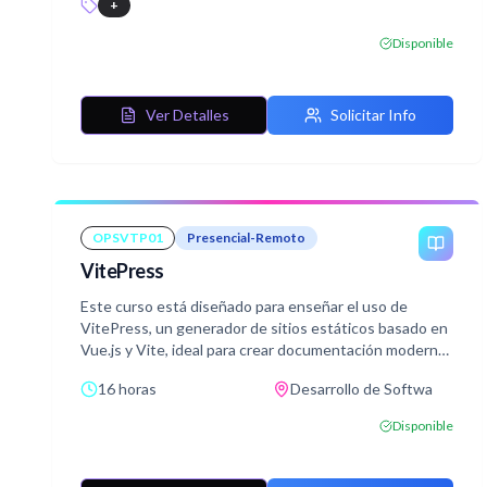
+
orientado a objetos, aplicando conceptos como Clases
y objetos, Herencia, Encapsulación, Polimorfismo
Disponible
Abstracción, Metodología, Modelado, Patrones de
diseño, etc...
Ver Detalles
Solicitar Info
OPSVTP01
Presencial-Remoto
VitePress
Este curso está diseñado para enseñar el uso de
VitePress, un generador de sitios estáticos basado en
Vue.js y Vite, ideal para crear documentación moderna
y eficiente.
16 horas
Desarrollo de Softwa
Los participantes aprenderán a crear sitios estáticos
funcionales con VitePress, personalizarlos según sus
Disponible
necesidades, optimizar su rendimiento e implementar
buenas prácticas en su desarrollo.