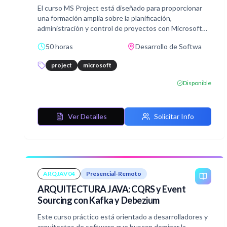
El curso MS Project está diseñado para proporcionar
una formación amplia sobre la planificación,
administración y control de proyectos con Microsoft
Project. Al finalizar, el participante será capaz de
50 horas
Desarrollo de Softwa
gestionar proyectos desde la concepción hasta el
cierre, optimizando recursos, tiempos y costes
project
microsoft
mediante el uso eficiente de la herramienta.
Disponible
Ver Detalles
Solicitar Info
ARQJAV04
Presencial-Remoto
ARQUITECTURA JAVA: CQRS y Event
Sourcing con Kafka y Debezium
Este curso práctico está orientado a desarrolladores y
arquitectos de software que buscan dominar la