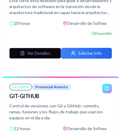
Este curso está diseñado para guiar a desarrolladores y
arquitectos de software en la transición desde la
arquitectura tradicional en capas hacia la arquitectura
hexagonal con un enfoque práctico y progresivo.
20 horas
Desarrollo de Softwa
Disponible
Ver Detalles
Solicitar Info
GITGH03
Presencial-Remoto
GIT-GITHUB
Control de versiones con Git y GitHub: commits,
ramas, fusiones y los flujos de trabajo que usan los
equipos en el día a día.
12 horas
Desarrollo de Softwa