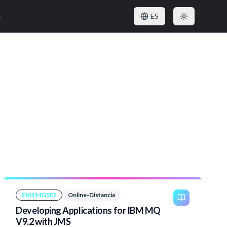
o
ES
ZM514GSES
Online-Distancia
Developing Applications for IBM MQ
V9.2 with JMS