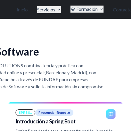
Formación
Inicio
Servicios
Contact
Software
SOLUTIONS combina teoría y práctica con
dad online y presencial (Barcelona y Madrid), con
nificación a través de FUNDAE para empresas.
o de Software y solicita información sin compromiso.
SPRB01
Presencial-Remoto
Introducción a Spring Boot
Spring Boot desde cero: autoconfiguración, inyección