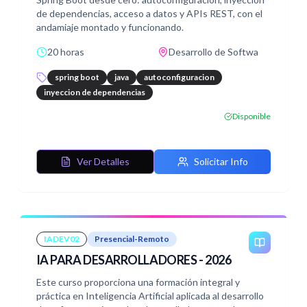
de dependencias, acceso a datos y APIs REST, con el
andamiaje montado y funcionando.
20 horas
Desarrollo de Softwa
spring boot
java
autoconfiguracion
inyeccion de dependencias
Disponible
Ver Detalles
Solicitar Info
IADEV02
Presencial-Remoto
IA PARA DESARROLLADORES - 2026
Este curso proporciona una formación integral y
práctica en Inteligencia Artificial aplicada al desarrollo