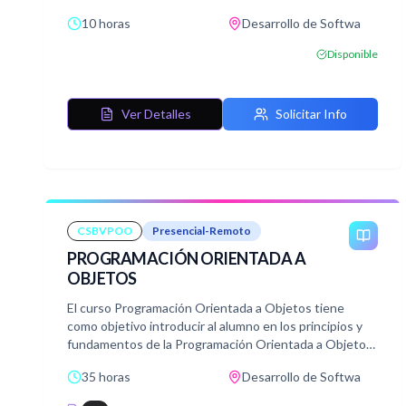
estos conceptos en el desarrollo de aplicaciones Java
10 horas
Desarrollo de Softwa
modernas con Spring Boot.
Disponible
Ver Detalles
Solicitar Info
CSBVPOO
Presencial-Remoto
PROGRAMACIÓN ORIENTADA A
OBJETOS
El curso Programación Orientada a Objetos tiene
como objetivo introducir al alumno en los principios y
fundamentos de la Programación Orientada a Objetos
(POO), una metodología utilizada en el desarrollo de
35 horas
Desarrollo de Softwa
software. Al finalizar, el participante será capaz de
diseñar y desarrollar aplicaciones usando el paradigma