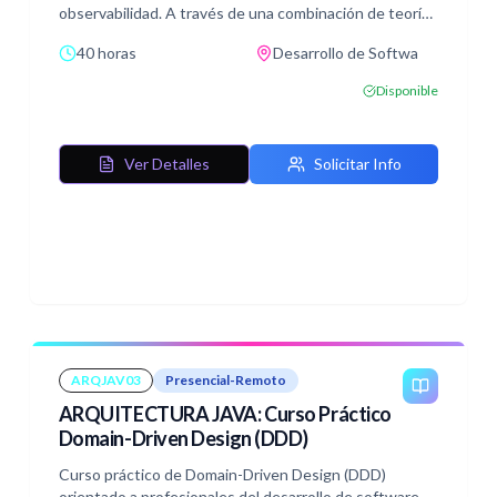
observabilidad. A través de una combinación de teoría
y prácticas guiadas, los participantes aprenderán y
40 horas
Desarrollo de Softwa
comprenderán los conceptos básicos y avanzados de
Grafana y su arquitectura.
Disponible
Ver Detalles
Solicitar Info
ARQJAV03
Presencial-Remoto
ARQUITECTURA JAVA: Curso Práctico
Domain-Driven Design (DDD)
Curso práctico de Domain-Driven Design (DDD)
orientado a profesionales del desarrollo de software