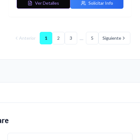
Ver Detalles
Solicitar Info
…
Anterior
1
2
3
5
Siguiente
are