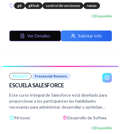
git
github
control de versiones
ramas
Disponible
Ver Detalles
Solicitar Info
ESCSLFC
Presencial-Remoto
ESCUELA SALESFORCE
Este curso integral de Salesforce está diseñado para
proporcionar a los participantes las habilidades
necesarias para administrar, desarrollar y optimizar
aplicaciones dentro de la plataforma Salesforce, una de
96 horas
Desarrollo de Softwa
las soluciones de gestión empresarial más populares y
poderosas del mundo.
Disponible
Con tres módulos especializados, Administrator,