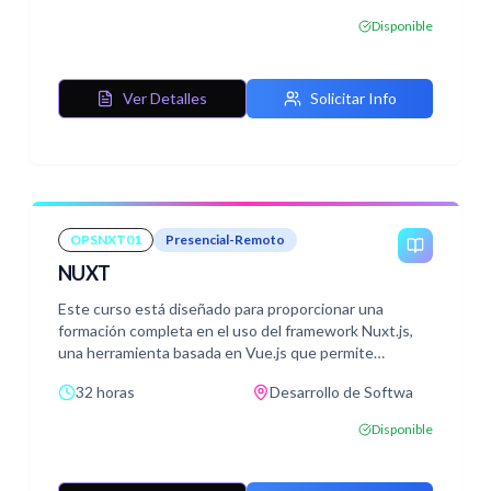
empresariales utilizando dos de los frameworks más
Disponible
utilizados en el ecosistema Java: JavaServer Faces
(JSF) y Spring.
Ver Detalles
Solicitar Info
OPSNXT01
Presencial-Remoto
NUXT
Este curso está diseñado para proporcionar una
formación completa en el uso del framework Nuxt.js,
una herramienta basada en Vue.js que permite
desarrollar aplicaciones web modernas, optimizadas y
32 horas
Desarrollo de Softwa
escalables.
A lo largo del curso, los estudiantes aprenderán a
Disponible
dominar las características clave de Nuxt, desde la
configuración inicial hasta el despliegue en producción.