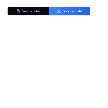
Developer y Service, el curso cubre los aspectos
fundamentales para ser un profesional competente en
Ver Detalles
Solicitar Info
el ecosistema Salesforce.