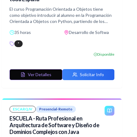
El curso Programación Orientada a Objetos tiene
como objetivo introducir al alumno en la Programación
Orientada a Objetos con Python, partiendo de los
fundamentos del lenguaje (sintaxis, estructuras de
35 horas
Desarrollo de Softwa
control, funciones y excepciones) hasta la aplicación
de los principios clave de la POO. Se abordan la
*
creación de clases, uso de métodos y atributos, así
como conceptos avanzados como herencia,
Disponible
polimorfismo y abstracción. Además, se exploran
herramientas propias de Python, patrones de diseño y
modelado UML para desarrollar aplicaciones
Ver Detalles
Solicitar Info
organizadas, reutilizables y mantenibles.
ESCARQJV
Presencial-Remoto
ESCUELA - Ruta Profesional en
Arquitectura de Software y Diseño de
Dominios Complejos con Java