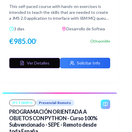
This self-paced course with hands-on exercises is
intended to teach the skills that are needed to create
a JMS 2.0 application to interface with IBM MQ queue
managers.
3 días
Desarrollo de Softwa
€
985.00
*
Disponible
Ver Detalles
Solicitar Info
IFCT089PO
Presencial-Remoto
PROGRAMACIÓN ORIENTADA A
OBJETOS CON PYTHON - Curso 100%
Subvencionado - SEPE - Remoto desde
toda España