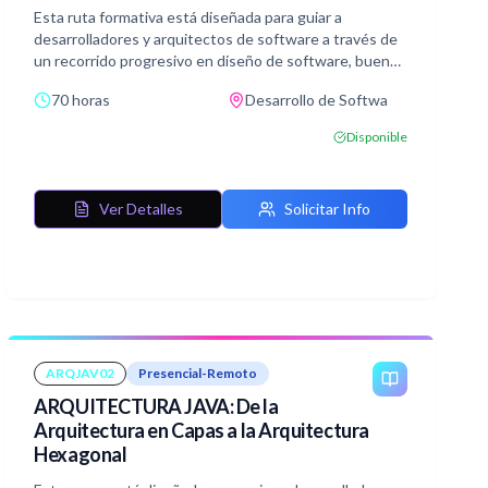
Esta ruta formativa está diseñada para guiar a
desarrolladores y arquitectos de software a través de
un recorrido progresivo en diseño de software, buenas
prácticas de arquitectura y patrones avanzados para
70 horas
Desarrollo de Softwa
sistemas distribuidos. Utilizando Java y Spring Boot
como plataforma base, cada módulo profundiza en
Disponible
conceptos clave que habilitan la construcción de
aplicaciones escalables, mantenibles y alineadas al
dominio de negocio.
Ver Detalles
Solicitar Info
Cada bloque está diseñado para poder cursarse
tambien de forma independiente (cursos ARQJAV01-
02-03-04), lo que permite a los participantes elegir la
formación más adecuada según su nivel de experiencia
o necesidades específicas del proyecto en el que
trabajan.
ARQJAV02
Presencial-Remoto
ARQUITECTURA JAVA: De la
Arquitectura en Capas a la Arquitectura
Hexagonal