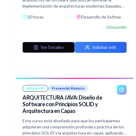
implementación de arquitecturas modernas basadas
en CQRS (Command Query Responsibility
20 horas
Desarrollo de Softwa
Segregation) y Event Sourcing, integrando tecnologías
líderes como Apache Kafka y Debezium.
Disponible
Ver Detalles
Solicitar Info
ARQJAV01
Presencial-Remoto
ARQUITECTURA JAVA: Diseño de
Software con Principios SOLID y
Arquitectura en Capas
Este curso está diseñado para que los participantes
adquieran una comprensión profunda y práctica de los
principios SOLID y la arquitectura en capas, aplicando