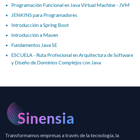
Programación Funcional en Java Virtual Machine - JVM
JENKINS para Programadores
Introducción a Spring Boot
Introducción a Maven
Fundamentos Java SE
ESCUELA - Ruta Profesional en Arquitectura de Software
y Diseño de Dominios Complejos con Java
Sinensia
Transformamos empresas a través de la tecnología, la