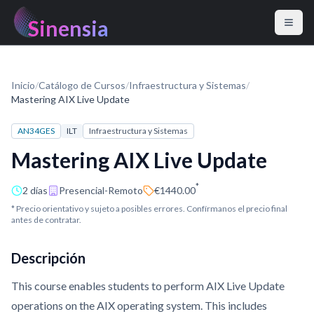
Sinensia
Inicio
/
Catálogo de Cursos
/
Infraestructura y Sistemas
/
Mastering AIX Live Update
AN34GES
ILT
Infraestructura y Sistemas
Mastering AIX Live Update
*
2 días
Presencial-Remoto
€1440.00
* Precio orientativo y sujeto a posibles errores. Confírmanos el precio final
antes de contratar.
Descripción
This course enables students to perform AIX Live Update
operations on the AIX operating system. This includes