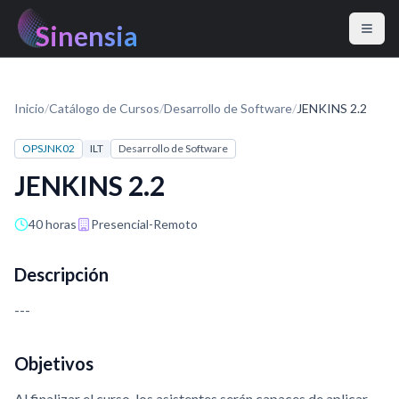
Sinensia
Inicio
/
Catálogo de Cursos
/
Desarrollo de Software
/
JENKINS 2.2
OPSJNK02
ILT
Desarrollo de Software
JENKINS 2.2
40 horas
Presencial-Remoto
Descripción
---
Objetivos
Al finalizar el curso, los asistentes serán capaces de​ aplicar