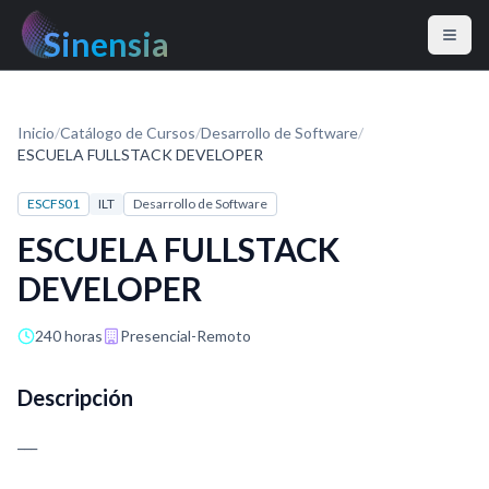
Sinensia
Inicio
/
Catálogo de Cursos
/
Desarrollo de Software
/
ESCUELA FULLSTACK DEVELOPER
ESCFS01
ILT
Desarrollo de Software
ESCUELA FULLSTACK
DEVELOPER
240 horas
Presencial-Remoto
Descripción
___