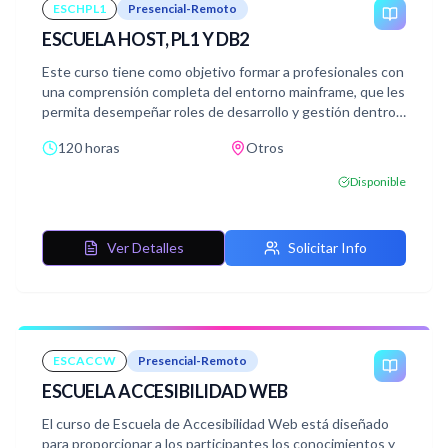
ESCHPL1
Presencial-Remoto
ESCUELA HOST, PL1 Y DB2
Este curso tiene como objetivo formar a profesionales con
una comprensión completa del entorno mainframe, que les
permita desempeñar roles de desarrollo y gestión dentro
de sistemas complejos basados en IBM z/OS, utilizando
120 horas
Otros
herramientas de programación como PL1 y la gestión de
bases de datos con DB2. Al final del curso, los estudiantes
Disponible
estarán capacitados para escribir y gestionar programas
en PL1, ejecutar trabajos bajo MVS, y utilizar SQL y DB2
para manipular bases de datos eficientemente.
Ver Detalles
Solicitar Info
ESCACCW
Presencial-Remoto
ESCUELA ACCESIBILIDAD WEB
El curso de Escuela de Accesibilidad Web está diseñado
para proporcionar a los participantes los conocimientos y