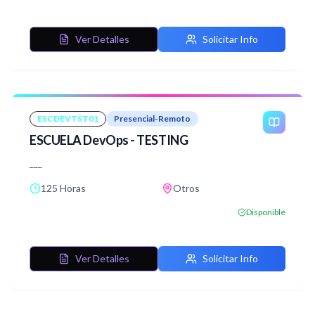
entorno MVS/ESA, TSO y ISPF/PDF, hasta la programación
avanzada en COBOL y el uso de DB2 como sistema de
Ver Detalles
Solicitar Info
gestión de bases de datos. Los estudiantes adquirirán las
habilidades necesarias para desarrollar aplicaciones
COBOL completas y acceder a bases de datos utilizando
SQL y DB2 en entornos Mainframe.
ESCDEVTST01
Presencial-Remoto
ESCUELA DevOps - TESTING
___
125 Horas
Otros
Disponible
Ver Detalles
Solicitar Info