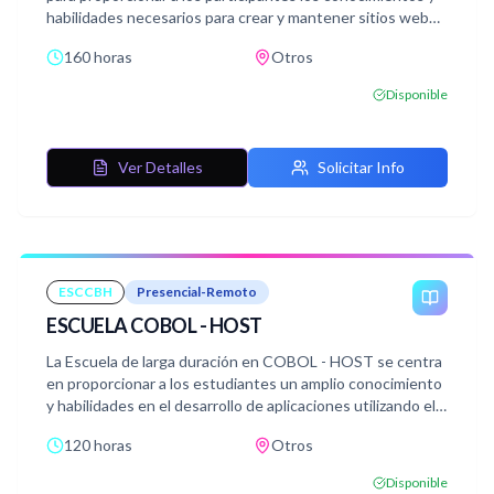
habilidades necesarios para crear y mantener sitios web
accesibles. A lo largo del curso, los estudiantes explorarán
160 horas
Otros
una variedad de temas fundamentales en la accesibilidad
web, desde los conceptos básicos hasta la
Disponible
implementación de técnicas avanzadas.
Ver Detalles
Solicitar Info
ESCCBH
Presencial-Remoto
ESCUELA COBOL - HOST
La Escuela de larga duración en COBOL - HOST se centra
en proporcionar a los estudiantes un amplio conocimiento
y habilidades en el desarrollo de aplicaciones utilizando el
lenguaje COBOL en entornos Mainframe,
120 horas
Otros
específicamente en sistemas operativos MVS/ESA, y
COBOL en el entorno host.
Disponible
Se trata un amplio temario desde los fundamentos del