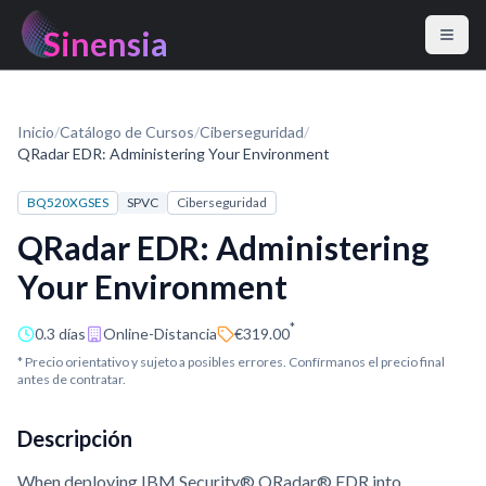
Sinensia
Inicio
/
Catálogo de Cursos
/
Ciberseguridad
/
QRadar EDR: Administering Your Environment
BQ520XGSES
SPVC
Ciberseguridad
QRadar EDR: Administering
Your Environment
*
0.3 días
Online-Distancia
€319.00
* Precio orientativo y sujeto a posibles errores. Confírmanos el precio final
antes de contratar.
Descripción
When deploying IBM Security® QRadar® EDR into