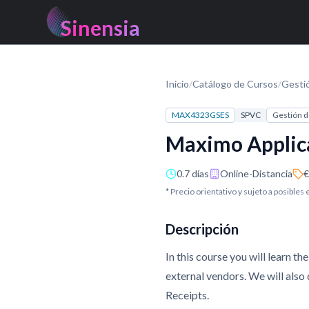
Sinensia
Inicio
/
Catálogo de Cursos
/
Gesti
MAX4323GSES
SPVC
Gestión d
Maximo Applica
0.7 días
Online-Distancia
€
* Precio orientativo y sujeto a posibles
Descripción
In this course you will learn t
external vendors. We will also
Receipts.