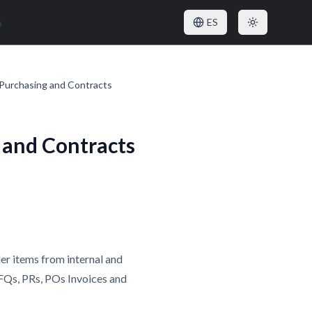
o
ES
 Purchasing and Contracts
 and Contracts
der items from internal and
RFQs, PRs, POs Invoices and