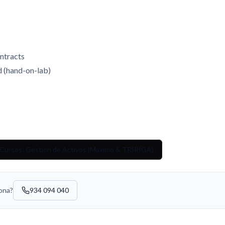
ntracts
d (hand-on-lab)
 Cursos: Gestión de Activos (Maximo & TRIRIGA)
sona?
934 094 040