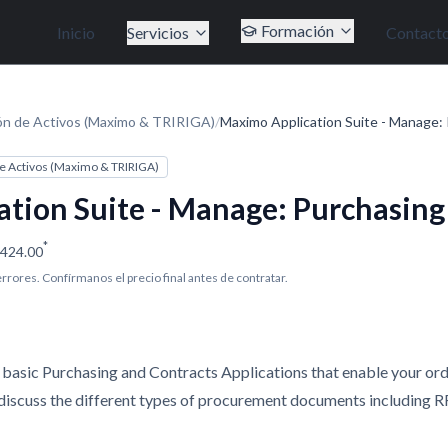
Formación
Inicio
Servicios
Contact
ón de Activos (Maximo & TRIRIGA)
/
Maximo Application Suite - Manage:
e Activos (Maximo & TRIRIGA)
tion Suite - Manage: Purchasing
*
424.00
 errores. Confírmanos el precio final antes de contratar.
he basic Purchasing and Contracts Applications that enable your or
 discuss the different types of procurement documents including 