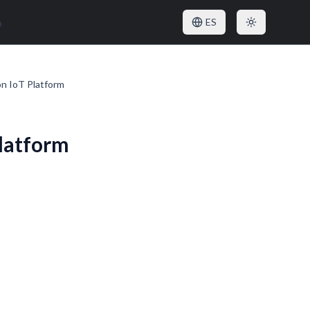
o
ES
n IoT Platform
latform