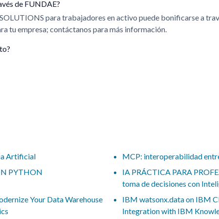
 través de FUNDAE?
 SOLUTIONS para trabajadores en activo puede bonificarse a t
para tu empresa; contáctanos para más información.
ito?
a Artificial
MCP: interoperabilidad entr
ON PYTHON
IA PRÁCTICA PARA PROFES
toma de decisiones con Inteli
odernize Your Data Warehouse
IBM watsonx.data on IBM Cl
ics
Integration with IBM Knowl