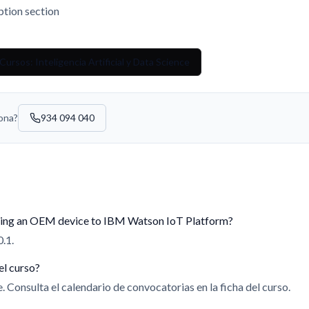
ption section
ursos: Inteligencia Artificial y Data Science
sona?
934 094 040
ting an OEM device to IBM Watson IoT Platform?
0.1.
el curso?
 Consulta el calendario de convocatorias en la ficha del curso.