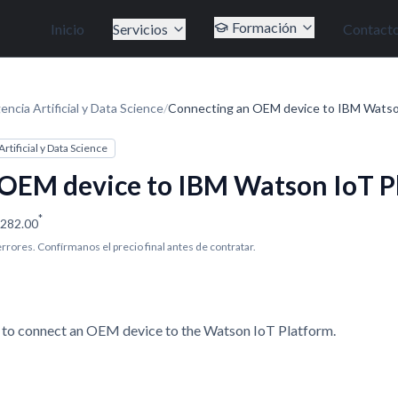
Formación
Inicio
Servicios
Contact
gencia Artificial y Data Science
/
Connecting an OEM device to IBM Watso
Artificial y Data Science
OEM device to IBM Watson IoT P
*
282.00
 errores. Confírmanos el precio final antes de contratar.
w to connect an OEM device to the Watson IoT Platform.