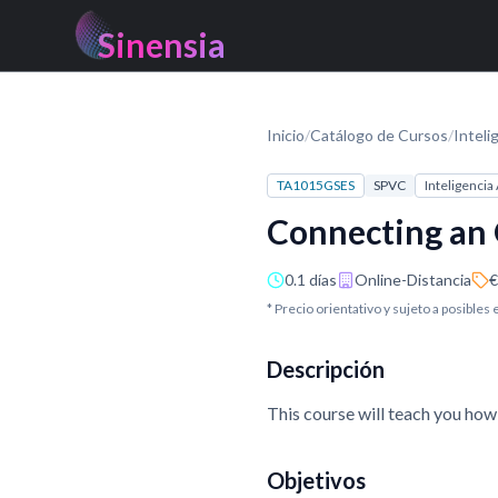
Sinensia
Inicio
/
Catálogo de Cursos
/
Inteli
TA1015GSES
SPVC
Inteligencia 
Connecting an 
0.1 días
Online-Distancia
€
* Precio orientativo y sujeto a posibles
Descripción
This course will teach you ho
Objetivos