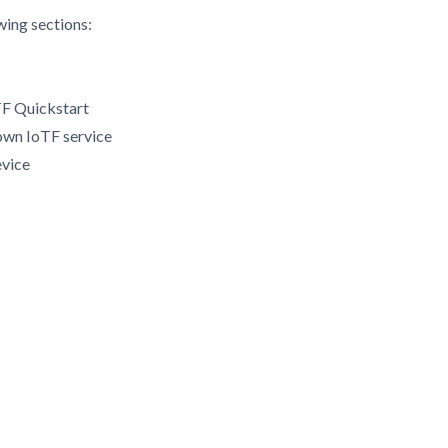
wing sections:
F Quickstart
own IoTF service
vice