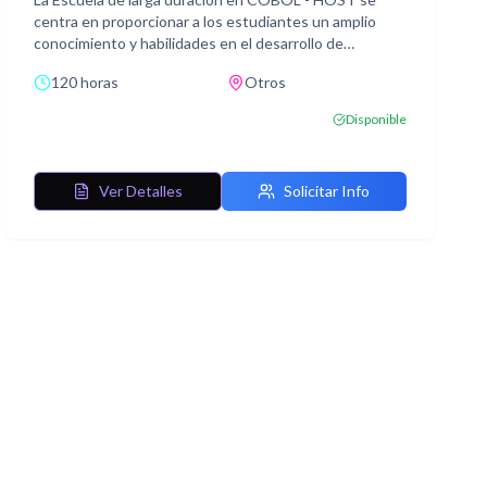
centra en proporcionar a los estudiantes un amplio
conocimiento y habilidades en el desarrollo de
aplicaciones utilizando el lenguaje COBOL en entornos
120 horas
Otros
Mainframe, específicamente en sistemas operativos
MVS/ESA, y COBOL en el entorno host.
Disponible
Se trata un amplio temario desde los fundamentos del
entorno MVS/ESA, TSO y ISPF/PDF, hasta la
programación avanzada en COBOL y el uso de DB2
Ver Detalles
Solicitar Info
como sistema de gestión de bases de datos. Los
estudiantes adquirirán las habilidades necesarias para
desarrollar aplicaciones COBOL completas y acceder a
bases de datos utilizando SQL y DB2 en entornos
Mainframe.