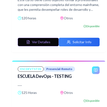
con una comprensión completa del entorno mainframe,
que les permita desempeñar roles de desarrollo y
gestión dentro de sistemas complejos basados en IBM
120 horas
Otros
z/OS, utilizando herramientas de programación como
PL1 y la gestión de bases de datos con DB2. Al final del
Disponible
curso, los estudiantes estarán capacitados para
escribir y gestionar programas en PL1, ejecutar
trabajos bajo MVS, y utilizar SQL y DB2 para manipular
Ver Detalles
Solicitar Info
bases de datos eficientemente.
ESCDEVTST01
Presencial-Remoto
ESCUELA DevOps - TESTING
___
125 Horas
Otros
Disponible