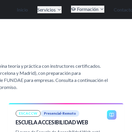
Formación
Inicio
Servicios
Contact
teoría y práctica con instructores certificados.
arcelona y Madrid), con preparación para
és de FUNDAE para empresas. Consulta a continuación el
mpromiso.
ESCACCW
Presencial-Remoto
ESCUELA ACCESIBILIDAD WEB
El curso de Escuela de Accesibilidad Web está