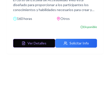
diseñado para proporcionar a los participantes los
conocimientos y habilidades necesarios para crear y
mantener sitios web accesibles. A lo largo del curso,
160 horas
Otros
los estudiantes explorarán una variedad de temas
fundamentales en la accesibilidad web, desde los
Disponible
conceptos básicos hasta la implementación de
técnicas avanzadas.
Ver Detalles
Solicitar Info