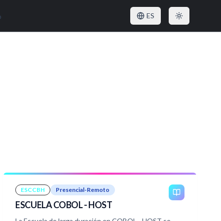
o
ES
ESCCBH
Presencial-Remoto
ESCUELA COBOL - HOST
La Escuela de larga duración en COBOL - HOST se