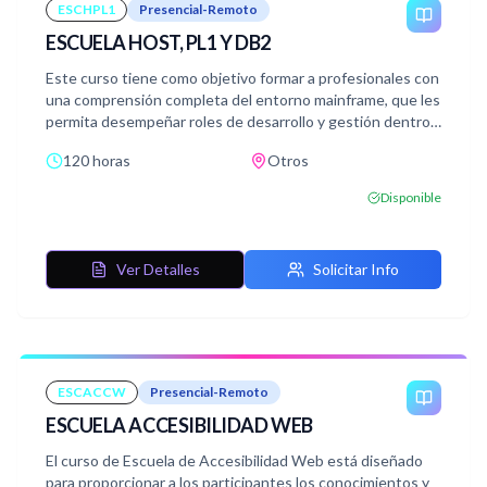
ESCHPL1
Presencial-Remoto
ESCUELA HOST, PL1 Y DB2
Este curso tiene como objetivo formar a profesionales con
una comprensión completa del entorno mainframe, que les
permita desempeñar roles de desarrollo y gestión dentro
de sistemas complejos basados en IBM z/OS, utilizando
120 horas
Otros
herramientas de programación como PL1 y la gestión de
bases de datos con DB2. Al final del curso, los estudiantes
Disponible
estarán capacitados para escribir y gestionar programas
en PL1, ejecutar trabajos bajo MVS, y utilizar SQL y DB2
para manipular bases de datos eficientemente.
Ver Detalles
Solicitar Info
ESCACCW
Presencial-Remoto
ESCUELA ACCESIBILIDAD WEB
El curso de Escuela de Accesibilidad Web está diseñado
para proporcionar a los participantes los conocimientos y