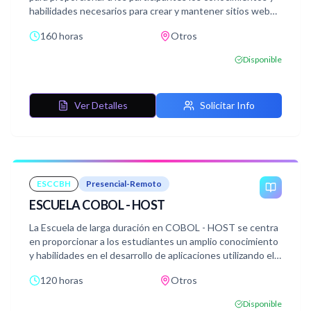
habilidades necesarios para crear y mantener sitios web
accesibles. A lo largo del curso, los estudiantes explorarán
160 horas
Otros
una variedad de temas fundamentales en la accesibilidad
web, desde los conceptos básicos hasta la
Disponible
implementación de técnicas avanzadas.
Ver Detalles
Solicitar Info
ESCCBH
Presencial-Remoto
ESCUELA COBOL - HOST
La Escuela de larga duración en COBOL - HOST se centra
en proporcionar a los estudiantes un amplio conocimiento
y habilidades en el desarrollo de aplicaciones utilizando el
lenguaje COBOL en entornos Mainframe,
120 horas
Otros
específicamente en sistemas operativos MVS/ESA, y
COBOL en el entorno host.
Disponible
Se trata un amplio temario desde los fundamentos del