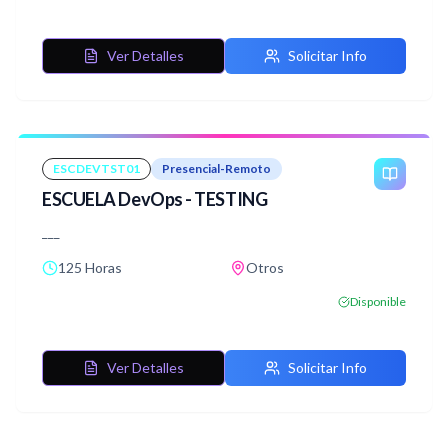
entorno MVS/ESA, TSO y ISPF/PDF, hasta la programación
avanzada en COBOL y el uso de DB2 como sistema de
Ver Detalles
Solicitar Info
gestión de bases de datos. Los estudiantes adquirirán las
habilidades necesarias para desarrollar aplicaciones
COBOL completas y acceder a bases de datos utilizando
SQL y DB2 en entornos Mainframe.
ESCDEVTST01
Presencial-Remoto
ESCUELA DevOps - TESTING
___
125 Horas
Otros
Disponible
Ver Detalles
Solicitar Info