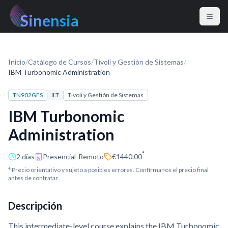
Sinensia
Inicio
/
Catálogo de Cursos
/
Tivoli y Gestión de Sistemas
/
IBM Turbonomic Administration
TN902GES
ILT
Tivoli y Gestión de Sistemas
IBM Turbonomic
Administration
*
2 días
Presencial-Remoto
€1440.00
* Precio orientativo y sujeto a posibles errores. Confírmanos el precio final
antes de contratar.
Descripción
This intermediate-level course explains the IBM Turbonomic