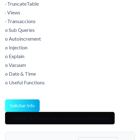
· TruncateTable
· Views
· Transaccions
o Sub Queries
o Autoincrement
o Injection
o Explain
o Vacuum
o Date & Time
o Useful Functions
Solicitar Info
Catálogo de Cursos: Datos y Business Intelligence