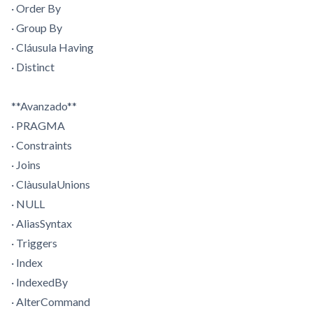
· Order By
· Group By
· Cláusula Having
· Distinct
**Avanzado**
· PRAGMA
· Constraints
· Joins
· ClàusulaUnions
· NULL
· AliasSyntax
· Triggers
· Index
· IndexedBy
· AlterCommand