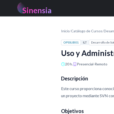
Sinensia
Inicio
/
Catálogo de Cursos
/
Desarr
OPSSUB01
ILT
Desarrollo de So
Uso y Administ
20 h.
Presencial-Remoto
Descripción
Este curso proporciona conoci
un proyecto mediante SVN cono
Objetivos