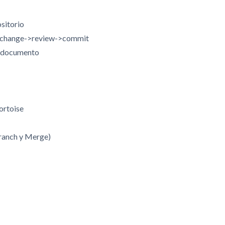
ositorio
e->change->review->commit
un documento
Tortoise
Branch y Merge)