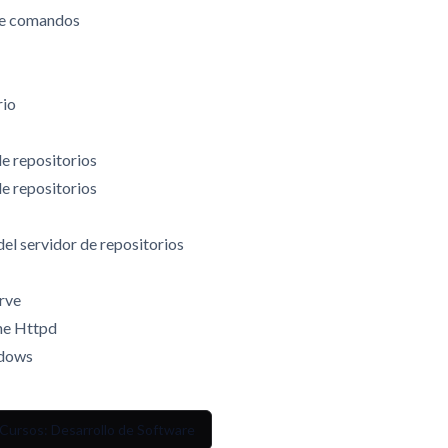
 de comandos
rio
de repositorios
e repositorios
del servidor de repositorios
erve
che Httpd
ndows
Cursos: Desarrollo de Software