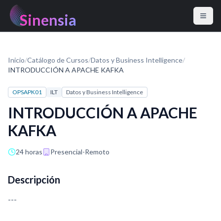
Sinensia
Inicio
/
Catálogo de Cursos
/
Datos y Business Intelligence
/
INTRODUCCIÓN A APACHE KAFKA
OPSAPK01
ILT
Datos y Business Intelligence
INTRODUCCIÓN A APACHE
KAFKA
24 horas
Presencial-Remoto
Descripción
---