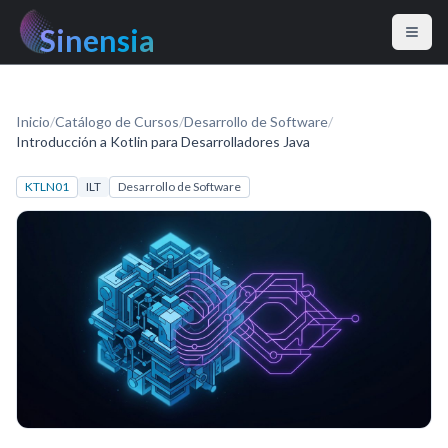
Sinensia
Inicio
/
Catálogo de Cursos
/
Desarrollo de Software
/
Introducción a Kotlin para Desarrolladores Java
KTLN01
ILT
Desarrollo de Software