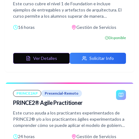
Este curso cubre el nivel 1 de Foundation e incluye
ejemplos de entregables y artefactos de arquitectura. El
curso permite a los alumnos superar de manera
satisfactoria el examen TOGAF® Nivel 1, conocido como
16 horas
Gestión de Servicios
TOGAF® 9 Foundation. La certificación valida que el
candidato ha adquirido conocimiento de la terminologías,
Disponible
estructura y conceptos básicos de TOGAF® 9, y
comprender los principios principales de la Arquitectura
Empresarial y TOGAF®.
Ver Detalles
Solicitar Info
PRINCE2AP
Presencial-Remoto
PRINCE2® Agile Practitioner
Este curso ayuda a los practicantes experimentados de
PRINCE2® y/o a los practicantes ágiles experimentados a
comprender cómo se puede aplicar el modelo de gobierno
PRINCE2® a los entornos ágiles.
24 horas
Gestión de Servicios