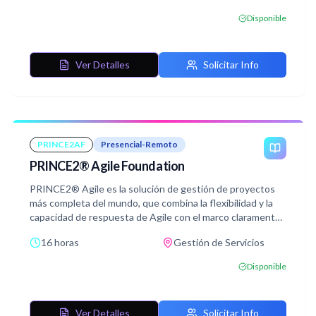
Al tomar este curso, los profesionales experimentados de
Disponible
PRINCE2® desarrollan controles de gestión para el
desarrollo ágil, mientras que los profesionales ágiles
experimentados comprenden los requisitos de gobierno
Ver Detalles
Solicitar Info
de PRINCE2®
PRINCE2AF
Presencial-Remoto
PRINCE2® Agile Foundation
PRINCE2® Agile es la solución de gestión de proyectos
más completa del mundo, que combina la flexibilidad y la
capacidad de respuesta de Agile con el marco claramente
definido de PRINCE2®. La nueva guía de mejores
16 horas
Gestión de Servicios
prácticas muestra cómo esta compatibilidad puede ser
explotada por las organizaciones que aprovechan tanto
Disponible
PRINCE2® como Agile, equipándolas con las habilidades y
procesos necesarios para entregar con éxito proyectos
que cumplan con los requisitos de los clientes en los
Ver Detalles
Solicitar Info
entornos comerciales rápidos y de rápido cambio de hoy.