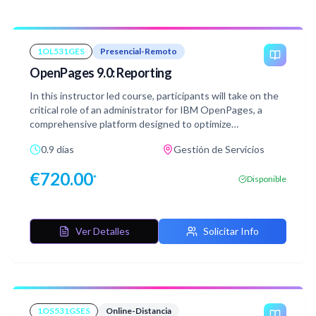
1OL531GES
Presencial-Remoto
OpenPages 9.0: Reporting
In this instructor led course, participants will take on the
critical role of an administrator for IBM OpenPages, a
comprehensive platform designed to optimize
governance, risk management, and compliance (GRC)
0.9 días
Gestión de Servicios
processes within an organization. Through practical,
hands-on exercises, students will gain deep insights into
€
720.00
*
Disponible
configuring and managing reporting features within the
OpenPages environment.
Ver Detalles
Solicitar Info
1OS531GSES
Online-Distancia