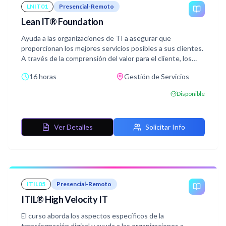
LNIT01
Presencial-Remoto
Lean IT® Foundation
Ayuda a las organizaciones de TI a asegurar que
proporcionan los mejores servicios posibles a sus clientes.
A través de la comprensión del valor para el cliente, los
procesos que entregan dicho valor, la manera de gestionar
16 horas
Gestión de Servicios
el rendimiento, la manera de organizar, la actitud necesaria,
así como el comportamiento, las organizaciones de TI
Disponible
reciben soporte para desarrollar un modo de pensamiento
basado en la mejora continua.
Ver Detalles
Solicitar Info
ITIL05
Presencial-Remoto
ITIL® High Velocity IT
El curso aborda los aspectos específicos de la
transformación digital y ayuda a las organizaciones a