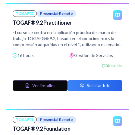
escritorio diferenciales respecto al modo de trabajo con
Project Professional o Standard.
TOGAF02
Presencial-Remoto
TOGAF® 9.2 Practitioner
El curso se centra en la aplicación práctica del marco de
trabajo TOGAF®® 9.2, basado en el conocimiento y la
comprensión adquiridas en el nivel 1, utilizando escenarios
prácticos para reforzar los conceptos.
16 horas
Gestión de Servicios
El curso permite a los alumnos superar de manera
satisfactoria el examen de certificación de nivel 2,
Disponible
conocida como TOGAF® 9 Certified, cuyo objetivo es
validar que el alumno es capaz de analizar y aplicar el
conocimiento adquirido
Ver Detalles
Solicitar Info
TOGAF01
Presencial-Remoto
TOGAF® 9.2 Foundation