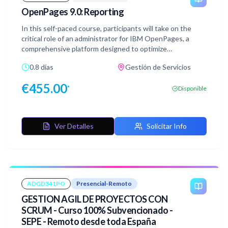
OpenPages 9.0: Reporting
In this self-paced course, participants will take on the
critical role of an administrator for IBM OpenPages, a
comprehensive platform designed to optimize
governance, risk management, and compliance (GRC)
0.8 días
Gestión de Servicios
processes within an organization. Through practical,
hands-on exercises, students will gain deep insights into
€
455.00
*
Disponible
configuring and managing reporting features within the
OpenPages environment.
Ver Detalles
Solicitar Info
ADGD341PO
Presencial-Remoto
GESTION AGIL DE PROYECTOS CON
SCRUM - Curso 100% Subvencionado -
SEPE - Remoto desde toda España