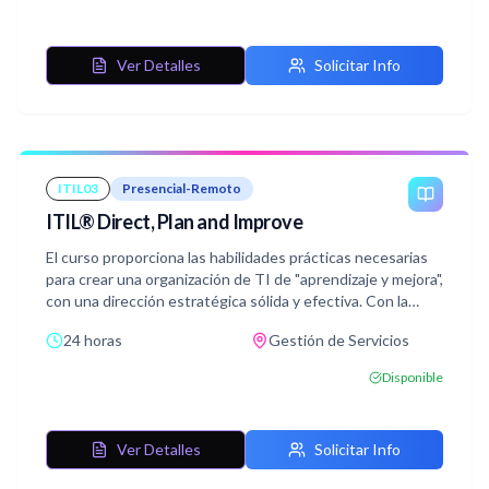
mantener y desarrolló relaciones de Servicio efectivas a
niveles adecuados. Orienta las Organizaciones en un viaje
de Servicio en el papel de proveedor de servicios y
Ver Detalles
Solicitar Info
consumidores, dando soporte a la Interacción y la
comunicación efectivas.
Con la Ayuda de conceptos y terminología ITIL® 4,
ejercicios y ejemplos incluidos en el curso, adquirirás
conocimientos relevantes para superar el examen de
ITIL03
Presencial-Remoto
certificación ITIL® 4 Specialist: Drive Stakeholder Value.
ITIL® Direct, Plan and Improve
El curso proporciona las habilidades prácticas necesarias
para crear una organización de TI de "aprendizaje y mejora",
con una dirección estratégica sólida y efectiva. Con la
ayuda de los conceptos y terminología de ITIL® 4,
24 horas
Gestión de Servicios
actividades, ejercicios y ejemplos incluidos en el curso,
adquirirá conocimientos relevantes para aprobar el
Disponible
examen de certificación ITIL® Strategist: Direct, Plan,
and Improvement.
Este curso está diseñado para proporcionar a los
Ver Detalles
Solicitar Info
profesionales un método práctico y estratégico para
planificar y brindar una mejora continua con la agilidad