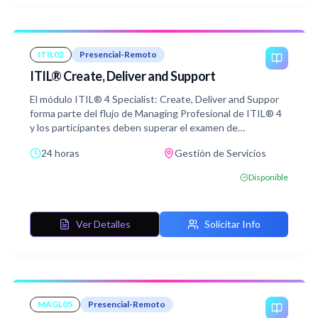
necesaria. Está dirigido a gerentes de todos los niveles
involucrados en dar forma a la dirección y la estrategia o
desarrollar un equipo que mejore continuamente. Cubrirá
elementos prácticos y estratégicos
ITIL02
Presencial-Remoto
ITIL® Create, Deliver and Support
El módulo ITIL® 4 Specialist: Create, Deliver and Suppor
forma parte del flujo de Managing Profesional de ITIL® 4
y los participantes deben superar el examen de
certificación relacionado para trabajar en la designación de
24 horas
Gestión de Servicios
Managing Professional (MP). El curso se centra en la
integración de diferentes flujos y actividades de valor para
Disponible
crear, proporcionar y apoyar productos y servicios
habilitados para la información, a la vez que cubre
prácticas, métodos y herramientas de soporte.
Ver Detalles
Solicitar Info
Con ayuda de conceptos y terminología ITIL® 4, ejercicios
y ejemplos incluidos en el curso, el alumno adquirirá
conocimientos relevantes para superar el examen de
certificación ITIL® 4 Create, Deliver, and Support.
MAGL05
Presencial-Remoto