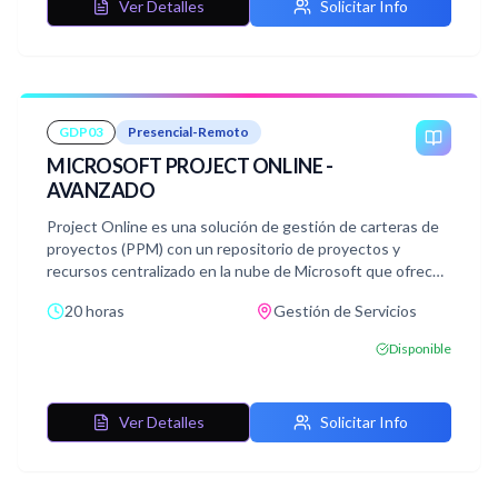
Ver Detalles
Solicitar Info
GDP03
Presencial-Remoto
MICROSOFT PROJECT ONLINE -
AVANZADO
Project Online es una solución de gestión de carteras de
proyectos (PPM) con un repositorio de proyectos y
recursos centralizado en la nube de Microsoft que ofrece
además características avanzadas como gestión
20 horas
Gestión de Servicios
documental, de problemas, riesgos y entregables,
seguridad multinivel, partes de horas, soporte de flujos de
Disponible
trabajo y fácil integración con otras herramientas de
reporting y BI.
Ver Detalles
Solicitar Info
El curso presenta las principales funcionalidades de la
herramienta de gestión de proyectos Microsoft Project
Online desde la perspectiva PWA (Project Web Access)
pero mostrando también las características del cliente de