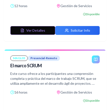
mejora continua.
12 horas
Gestión de Servicios
Disponible
Ver Detalles
Solicitar Info
MAGL03
Presencial-Remoto
El marco SCRUM
Este curso ofrece a los participantes una comprensión
completa y práctica del marco de trabajo SCRUM, que se
utiliza ampliamente en el desarrollo ágil de proyectos.
16 horas
Gestión de Servicios
SCRUM es una metodología que permite a los equipos
trabajar de manera más eficiente, colaborativa y
Disponible
adaptativa, especialmente en proyectos de desarrollo de
software y otros proyectos complejos.