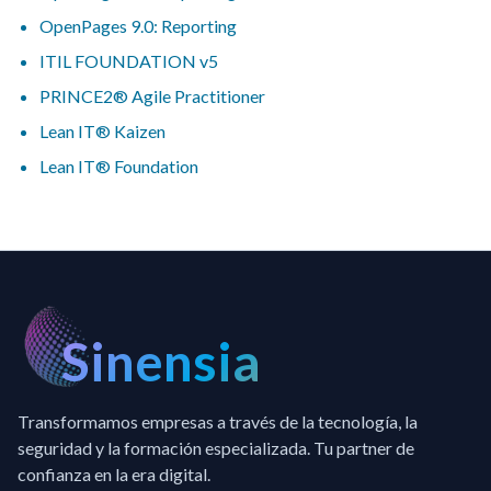
OpenPages 9.0: Reporting
ITIL FOUNDATION v5
PRINCE2® Agile Practitioner
Lean IT® Kaizen
Lean IT® Foundation
Sinensia
Transformamos empresas a través de la tecnología, la
seguridad y la formación especializada. Tu partner de
confianza en la era digital.