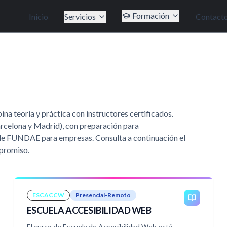
Formación
Inicio
Servicios
Contact
teoría y práctica con instructores certificados.
arcelona y Madrid), con preparación para
és de FUNDAE para empresas. Consulta a continuación el
mpromiso.
ESCACCW
Presencial-Remoto
ESCUELA ACCESIBILIDAD WEB
El curso de Escuela de Accesibilidad Web está