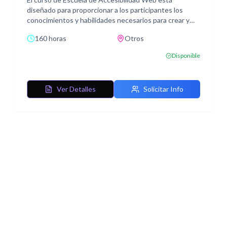
diseñado para proporcionar a los participantes los
conocimientos y habilidades necesarios para crear y
mantener sitios web accesibles. A lo largo del curso,
160 horas
Otros
los estudiantes explorarán una variedad de temas
fundamentales en la accesibilidad web, desde los
Disponible
conceptos básicos hasta la implementación de
técnicas avanzadas.
Ver Detalles
Solicitar Info