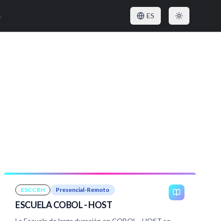
o
ES
ESCCBH
Presencial-Remoto
ESCUELA COBOL - HOST
La Escuela de larga duración en COBOL - HOST se