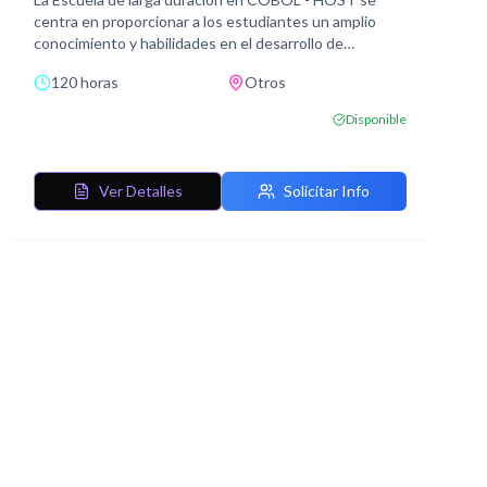
centra en proporcionar a los estudiantes un amplio
conocimiento y habilidades en el desarrollo de
aplicaciones utilizando el lenguaje COBOL en entornos
120 horas
Otros
Mainframe, específicamente en sistemas operativos
MVS/ESA, y COBOL en el entorno host.
Disponible
Se trata un amplio temario desde los fundamentos del
entorno MVS/ESA, TSO y ISPF/PDF, hasta la
programación avanzada en COBOL y el uso de DB2
Ver Detalles
Solicitar Info
como sistema de gestión de bases de datos. Los
estudiantes adquirirán las habilidades necesarias para
desarrollar aplicaciones COBOL completas y acceder a
bases de datos utilizando SQL y DB2 en entornos
Mainframe.