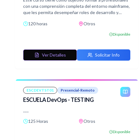
con una comprensión completa del entorno mainframe,
que les permita desempeñar roles de desarrollo y
gestión dentro de sistemas complejos basados en IBM
120 horas
Otros
z/OS, utilizando herramientas de programación como
PL1 y la gestión de bases de datos con DB2. Al final del
Disponible
curso, los estudiantes estarán capacitados para
escribir y gestionar programas en PL1, ejecutar
trabajos bajo MVS, y utilizar SQL y DB2 para manipular
Ver Detalles
Solicitar Info
bases de datos eficientemente.
ESCDEVTST01
Presencial-Remoto
ESCUELA DevOps - TESTING
___
125 Horas
Otros
Disponible