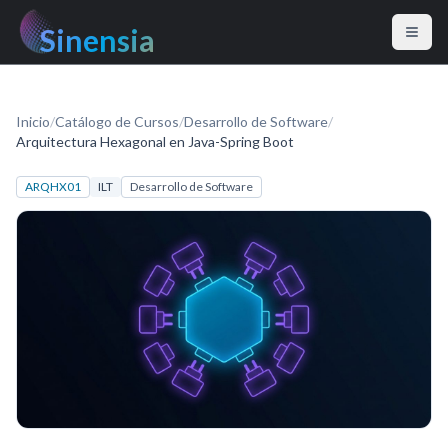
Sinensia
Inicio
/
Catálogo de Cursos
/
Desarrollo de Software
/
Arquitectura Hexagonal en Java-Spring Boot
ARQHX01
ILT
Desarrollo de Software