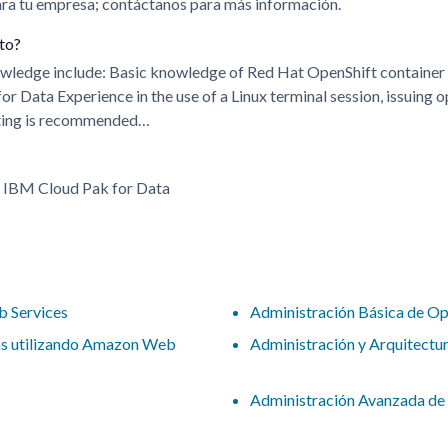
para tu empresa; contáctanos para más información.
ito?
nowledge include: Basic knowledge of Red Hat OpenShift containe
for Data Experience in the use of a Linux terminal session, issuin
ipting is recommended…
f IBM Cloud Pak for Data
b Services
Administración Básica de O
as utilizando Amazon Web
Administración y Arquitect
Administración Avanzada d