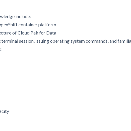
owledge include:
penShift container platform
ecture of Cloud Pak for Data
x terminal session, issuing operating system commands, and familiari
d.
acity