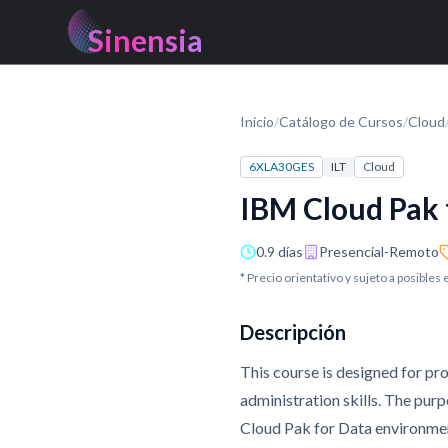
Sinensia
Inicio
/
Catálogo de Cursos
/
Cloud
6XLA30GES
ILT
Cloud
IBM Cloud Pak 
0.9 días
Presencial-Remoto
* Precio orientativo y sujeto a posibles
Descripción
This course is designed for pro
administration skills. The purp
Cloud Pak for Data environmen