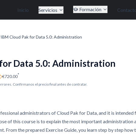
Formación
Inicio
Servicios
Contact
/
IBM Cloud Pak for Data 5.0: Administration
for Data 5.0: Administration
*
€720.00
 errores. Confírmanos el precio final antes de contratar.
fessional administrators of Cloud Pak for Data, and it is intended 
ose of this course is to explain the most important administration ac
t. From the prepared Exercise Guide, you learn step by step how 