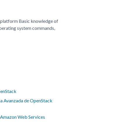
r platform Basic knowledge of
g operating system commands,
penStack
ura Avanzada de OpenStack
e Amazon Web Services