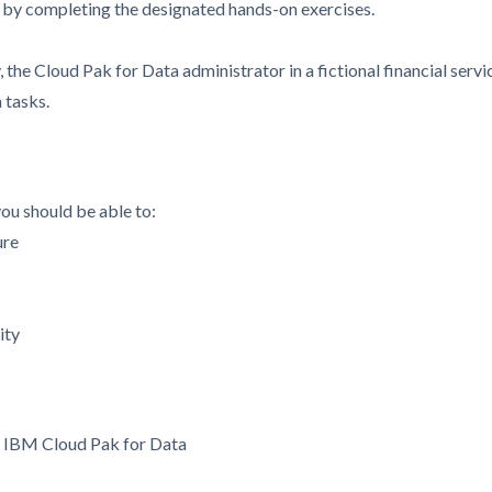
 by completing the designated hands-on exercises.
y, the Cloud Pak for Data administrator in a fictional financial serv
 tasks.
you should be able to:
ure
ity
of IBM Cloud Pak for Data