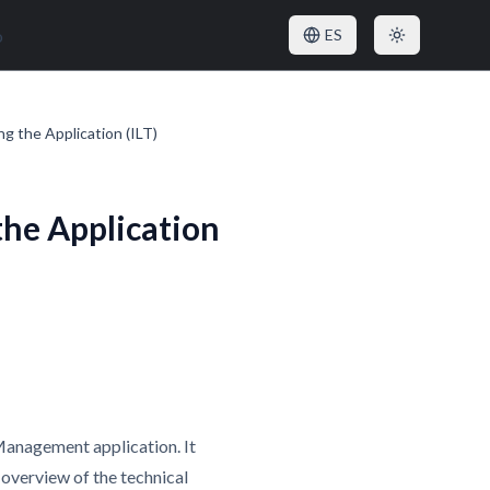
o
ES
 the Application (ILT)
he Application
 Management application. It
overview of the technical