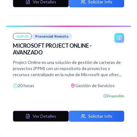
Ver Detalles
Solicitar Info
GDP03
Presencial-Remoto
MICROSOFT PROJECT ONLINE -
AVANZADO
Project Online es una solución de gestión de carteras de
proyectos (PPM) con un repositorio de proyectos y
recursos centralizado en la nube de Microsoft que ofrece
además características avanzadas como gestión
20 horas
Gestión de Servicios
documental, de problemas, riesgos y entregables,
seguridad multinivel, partes de horas, soporte de flujos de
Disponible
trabajo y fácil integración con otras herramientas de
reporting y BI.
Ver Detalles
Solicitar Info
El curso presenta las principales funcionalidades de la
herramienta de gestión de proyectos Microsoft Project
Online desde la perspectiva PWA (Project Web Access)
pero mostrando también las características del cliente de