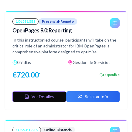
1OL531GES
Presencial-Remoto
OpenPages 9.0: Reporting
In this instructor led course, participants will take on the
critical role of an administrator for IBM OpenPages, a
comprehensive platform designed to optimize
governance, risk management, and compliance (GRC)
0.9 días
Gestión de Servicios
processes within an organization. Through practical,
hands-on exercises, students will gain deep insights into
€
720.00
*
Disponible
configuring and managing reporting features within the
OpenPages environment.
Ver Detalles
Solicitar Info
1OS531GSES
Online-Distancia