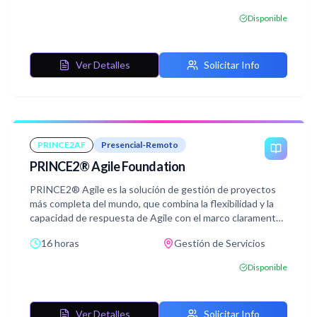
Al tomar este curso, los profesionales experimentados de
Disponible
PRINCE2® desarrollan controles de gestión para el
desarrollo ágil, mientras que los profesionales ágiles
experimentados comprenden los requisitos de gobierno
Ver Detalles
Solicitar Info
de PRINCE2®
PRINCE2AF
Presencial-Remoto
PRINCE2® Agile Foundation
PRINCE2® Agile es la solución de gestión de proyectos
más completa del mundo, que combina la flexibilidad y la
capacidad de respuesta de Agile con el marco claramente
definido de PRINCE2®. La nueva guía de mejores
16 horas
Gestión de Servicios
prácticas muestra cómo esta compatibilidad puede ser
explotada por las organizaciones que aprovechan tanto
Disponible
PRINCE2® como Agile, equipándolas con las habilidades y
procesos necesarios para entregar con éxito proyectos
que cumplan con los requisitos de los clientes en los
Ver Detalles
Solicitar Info
entornos comerciales rápidos y de rápido cambio de hoy.