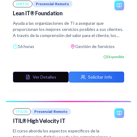
LNIT01
Presencial-Remoto
Lean IT® Foundation
Ayuda a las organizaciones de TI a asegurar que
proporcionan los mejores servicios posibles a sus clientes.
A través de la comprensión del valor para el cliente, los
procesos que entregan dicho valor, la manera de gestionar
16 horas
Gestión de Servicios
el rendimiento, la manera de organizar, la actitud necesaria,
así como el comportamiento, las organizaciones de TI
Disponible
reciben soporte para desarrollar un modo de pensamiento
basado en la mejora continua.
Ver Detalles
Solicitar Info
ITIL05
Presencial-Remoto
ITIL® High Velocity IT
El curso aborda los aspectos específicos de la
transformación digital y ayuda a las organizaciones a