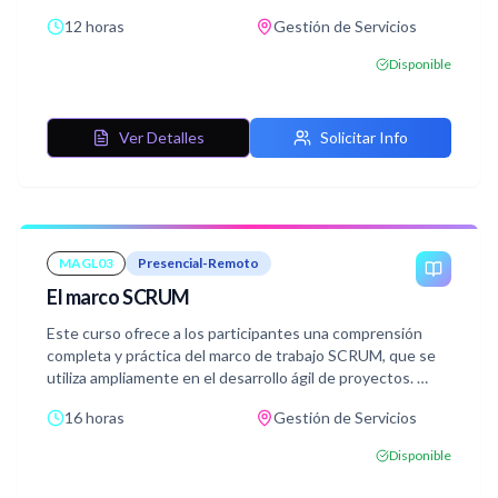
mejora continua.
12 horas
Gestión de Servicios
Disponible
Ver Detalles
Solicitar Info
MAGL03
Presencial-Remoto
El marco SCRUM
Este curso ofrece a los participantes una comprensión
completa y práctica del marco de trabajo SCRUM, que se
utiliza ampliamente en el desarrollo ágil de proyectos.
16 horas
Gestión de Servicios
SCRUM es una metodología que permite a los equipos
trabajar de manera más eficiente, colaborativa y
Disponible
adaptativa, especialmente en proyectos de desarrollo de
software y otros proyectos complejos.