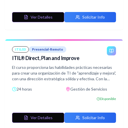
mantener y desarrolló relaciones de Servicio efectivas a
niveles adecuados. Orienta las Organizaciones en un viaje
de Servicio en el papel de proveedor de servicios y
Ver Detalles
Solicitar Info
consumidores, dando soporte a la Interacción y la
comunicación efectivas.
Con la Ayuda de conceptos y terminología ITIL® 4,
ejercicios y ejemplos incluidos en el curso, adquirirás
conocimientos relevantes para superar el examen de
ITIL03
Presencial-Remoto
certificación ITIL® 4 Specialist: Drive Stakeholder Value.
ITIL® Direct, Plan and Improve
El curso proporciona las habilidades prácticas necesarias
para crear una organización de TI de "aprendizaje y mejora",
con una dirección estratégica sólida y efectiva. Con la
ayuda de los conceptos y terminología de ITIL® 4,
24 horas
Gestión de Servicios
actividades, ejercicios y ejemplos incluidos en el curso,
adquirirá conocimientos relevantes para aprobar el
Disponible
examen de certificación ITIL® Strategist: Direct, Plan,
and Improvement.
Este curso está diseñado para proporcionar a los
Ver Detalles
Solicitar Info
profesionales un método práctico y estratégico para
planificar y brindar una mejora continua con la agilidad