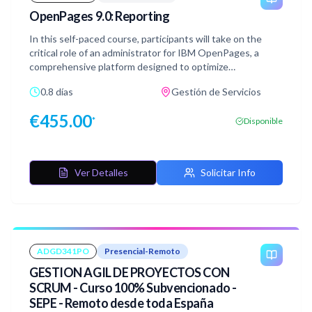
OpenPages 9.0: Reporting
In this self-paced course, participants will take on the
critical role of an administrator for IBM OpenPages, a
comprehensive platform designed to optimize
governance, risk management, and compliance (GRC)
0.8 días
Gestión de Servicios
processes within an organization. Through practical,
hands-on exercises, students will gain deep insights into
€
455.00
*
Disponible
configuring and managing reporting features within the
OpenPages environment.
Ver Detalles
Solicitar Info
ADGD341PO
Presencial-Remoto
GESTION AGIL DE PROYECTOS CON
SCRUM - Curso 100% Subvencionado -
SEPE - Remoto desde toda España