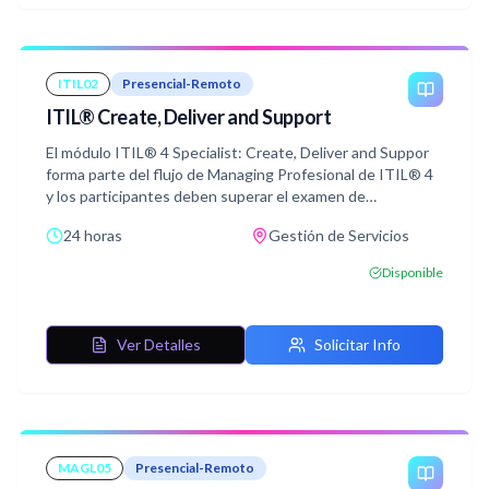
necesaria. Está dirigido a gerentes de todos los niveles
involucrados en dar forma a la dirección y la estrategia o
desarrollar un equipo que mejore continuamente. Cubrirá
elementos prácticos y estratégicos
ITIL02
Presencial-Remoto
ITIL® Create, Deliver and Support
El módulo ITIL® 4 Specialist: Create, Deliver and Suppor
forma parte del flujo de Managing Profesional de ITIL® 4
y los participantes deben superar el examen de
certificación relacionado para trabajar en la designación de
24 horas
Gestión de Servicios
Managing Professional (MP). El curso se centra en la
integración de diferentes flujos y actividades de valor para
Disponible
crear, proporcionar y apoyar productos y servicios
habilitados para la información, a la vez que cubre
prácticas, métodos y herramientas de soporte.
Ver Detalles
Solicitar Info
Con ayuda de conceptos y terminología ITIL® 4, ejercicios
y ejemplos incluidos en el curso, el alumno adquirirá
conocimientos relevantes para superar el examen de
certificación ITIL® 4 Create, Deliver, and Support.
MAGL05
Presencial-Remoto