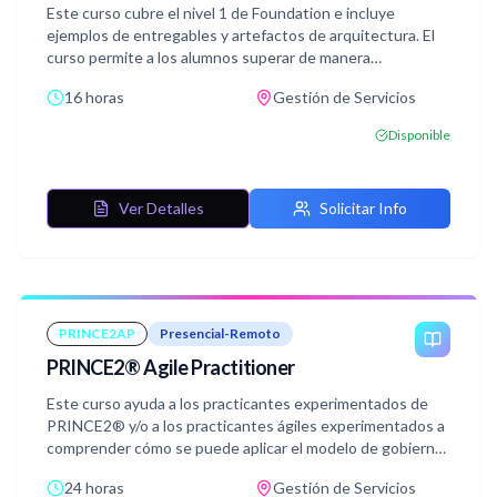
Este curso cubre el nivel 1 de Foundation e incluye
ejemplos de entregables y artefactos de arquitectura. El
curso permite a los alumnos superar de manera
satisfactoria el examen TOGAF® Nivel 1, conocido como
16 horas
Gestión de Servicios
TOGAF® 9 Foundation. La certificación valida que el
candidato ha adquirido conocimiento de la terminologías,
Disponible
estructura y conceptos básicos de TOGAF® 9, y
comprender los principios principales de la Arquitectura
Empresarial y TOGAF®.
Ver Detalles
Solicitar Info
PRINCE2AP
Presencial-Remoto
PRINCE2® Agile Practitioner
Este curso ayuda a los practicantes experimentados de
PRINCE2® y/o a los practicantes ágiles experimentados a
comprender cómo se puede aplicar el modelo de gobierno
PRINCE2® a los entornos ágiles.
24 horas
Gestión de Servicios