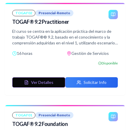
escritorio diferenciales respecto al modo de trabajo con
Project Professional o Standard.
TOGAF02
Presencial-Remoto
TOGAF® 9.2 Practitioner
El curso se centra en la aplicación práctica del marco de
trabajo TOGAF®® 9.2, basado en el conocimiento y la
comprensión adquiridas en el nivel 1, utilizando escenarios
prácticos para reforzar los conceptos.
16 horas
Gestión de Servicios
El curso permite a los alumnos superar de manera
satisfactoria el examen de certificación de nivel 2,
Disponible
conocida como TOGAF® 9 Certified, cuyo objetivo es
validar que el alumno es capaz de analizar y aplicar el
conocimiento adquirido
Ver Detalles
Solicitar Info
TOGAF01
Presencial-Remoto
TOGAF® 9.2 Foundation